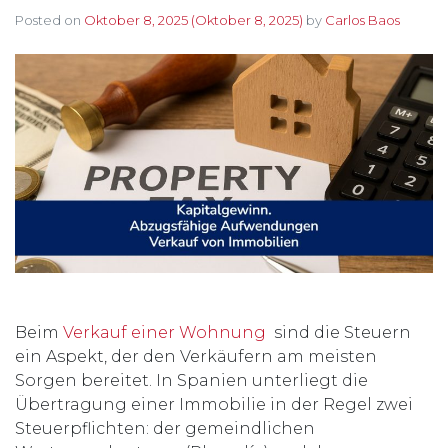
Posted on
Oktober 8, 2025
(Oktober 8, 2025)
by
Carlos Baos
Beim
Verkauf einer Wohnung
sind die Steuern
ein Aspekt, der den Verkäufern am meisten
Sorgen bereitet. In Spanien unterliegt die
Übertragung einer Immobilie in der Regel zwei
Steuerpflichten: der gemeindlichen