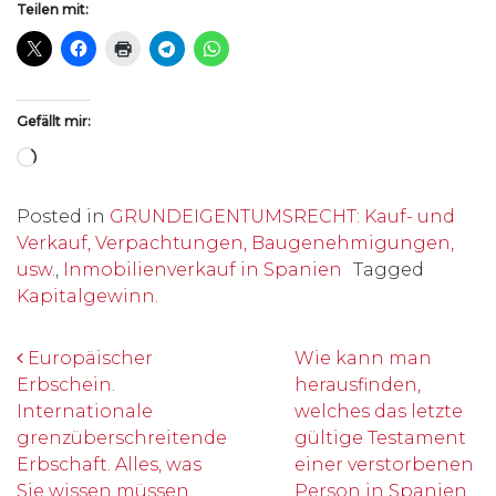
Teilen mit:
Gefällt mir:
Wird geladen …
Posted in
GRUNDEIGENTUMSRECHT: Kauf- und
Verkauf, Verpachtungen, Baugenehmigungen,
usw.
,
Inmobilienverkauf in Spanien
Tagged
Kapitalgewinn.
Beitrags-Navigation
Europäischer
Wie kann man
Erbschein.
herausfinden,
Internationale
welches das letzte
grenzüberschreitende
gültige Testament
Erbschaft. Alles, was
einer verstorbenen
Sie wissen müssen.
Person in Spanien