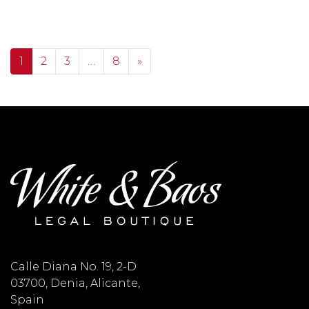
Posts navigation
1
2
3
…
8
»
Calle Diana No. 19, 2-D
03700, Denia, Alicante,
Spain