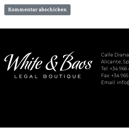
Calle Diana 
Alicante, S
Tel: +34 966
Fax: +34 965
Email: inf