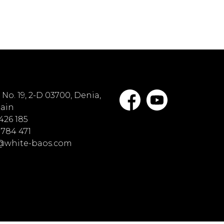
No. 19, 2-D 03700, Denia,
pain
 426 185
 784 471
o@white-baos.com