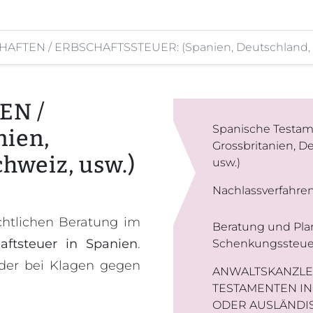
FTEN / ERBSCHAFTSSTEUER: (Spanien, Deutschland, Öst
EN /
Spanische Testame
ien,
Grossbritanien, De
chweiz, usw.)
usw.)
Nachlassverfahren
chtlichen Beratung im
Beratung und Pla
aftsteuer in Spanien
.
Schenkungssteue
der bei Klagen gegen
ANWALTSKANZLE
TESTAMENTEN I
ODER AUSLÄNDI