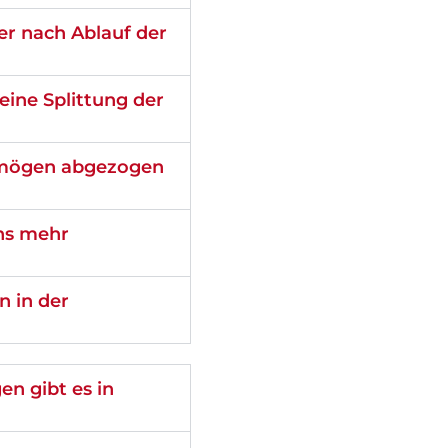
er nach Ablauf der
eine Splittung der
ermögen abgezogen
ns mehr
n in der
n gibt es in