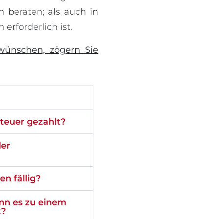
 beraten; als auch in
 erforderlich ist.
ünschen, zögern Sie
steuer gezahlt?
der
n fällig?
enn es zu einem
t?