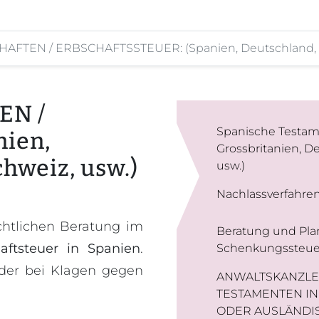
FTEN / ERBSCHAFTSSTEUER: (Spanien, Deutschland, Öst
EN /
Spanische Testame
ien,
Grossbritanien, De
chweiz, usw.)
usw.)
Nachlassverfahren
chtlichen Beratung im
Beratung und Pla
aftsteuer in Spanien
.
Schenkungssteue
der bei Klagen gegen
ANWALTSKANZLE
TESTAMENTEN I
ODER AUSLÄNDI