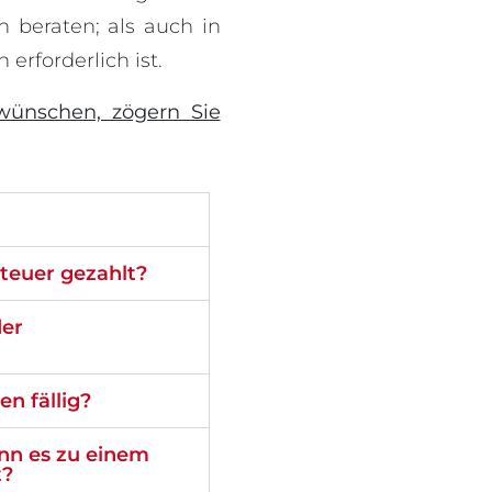
 beraten; als auch in
 erforderlich ist.
ünschen, zögern Sie
steuer gezahlt?
der
n fällig?
enn es zu einem
t?