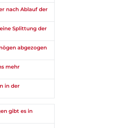
er nach Ablauf der
eine Splittung der
ermögen abgezogen
ns mehr
n in der
n gibt es in