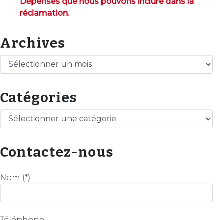
Dépenses que nous pouvons inclure dans la
réclamation.
Archives
Archives
Catégories
Catégories
Contactez-nous
Nom (*)
Téléphone