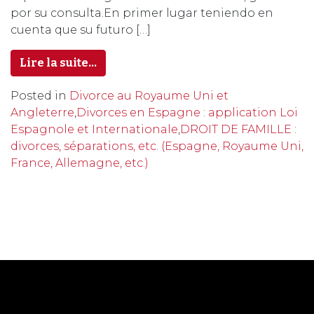
por su consulta.En primer lugar teniendo en
cuenta que su futuro […]
Lire la suite…
Posted in
Divorce au Royaume Uni et
Angleterre
,
Divorces en Espagne : application Loi
Espagnole et Internationale
,
DROIT DE FAMILLE :
divorces, séparations, etc. (Espagne, Royaume Uni,
France, Allemagne, etc.)