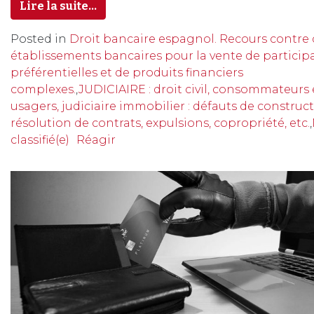
Lire la suite…
Posted in
Droit bancaire espagnol. Recours contre 
établissements bancaires pour la vente de particip
préférentielles et de produits financiers
complexes.
,
JUDICIAIRE : droit civil, consommateurs 
usagers, judiciaire immobilier : défauts de construct
résolution de contrats, expulsions, copropriété, etc.
,
classifié(e)
Réagir