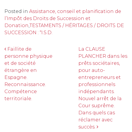
Posted in
Assistance, conseil et planification de
l’Impôt des Droits de Succession et
Donation
,
TESTAMENTS / HÉRITAGES / DROITS DE
SUCCESSION : “I.S.D.
Navigation
Faillite de
La CLAUSE
personne physique
PLANCHER dans les
et de société
prêts sociétaires,
étrangère en
pour auto-
Espagne.
entrepreneurs et
Reconnaissance.
professionnels
Compétence
indépendants.
territoriale.
Nouvel arrêt de la
Cour suprême.
Dans quels cas
réclamer avec
succès.