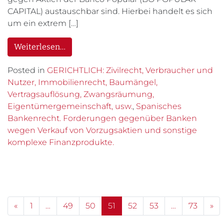
CAPITAL) austauschbar sind. Hierbei handelt es sich
um ein extrem […]
Weiterlesen…
Posted in
GERICHTLICH: Zivilrecht, Verbraucher und
Nutzer, Immobilienrecht, Baumängel,
Vertragsauflösung, Zwangsräumung,
Eigentümergemeinschaft, usw.
,
Spanisches
Bankenrecht. Forderungen gegenüber Banken
wegen Verkauf von Vorzugsaktien und sonstige
komplexe Finanzprodukte.
Posts navigation
«
1
…
49
50
51
52
53
…
73
»