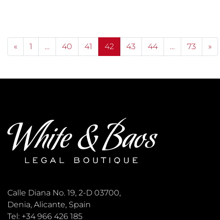
Posts navigation
«
1
…
40
41
42
43
44
…
73
»
Calle Diana No. 19, 2-D 03700,
Denia, Alicante, Spain
Tel: +34 966 426 185