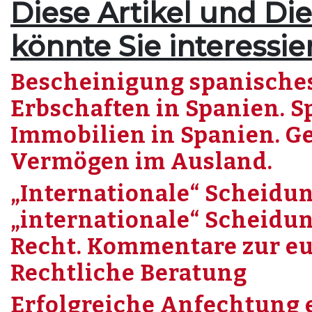
Diese Artikel und Di
könnte Sie interessie
Bescheinigung spanisches
Erbschaften in Spanien. 
Immobilien in Spanien. Ge
Vermögen im Ausland.
„Internationale“ Scheidun
„internationale“ Scheidu
Recht. Kommentare zur e
Rechtliche Beratung
Erfolgreiche Anfechtung 