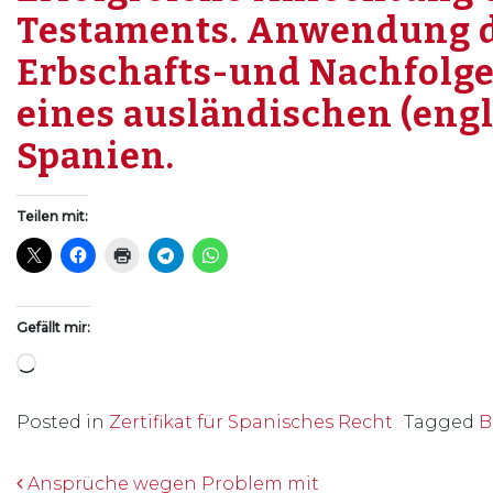
Testaments. Anwendung d
Erbschafts-und Nachfolg
eines ausländischen (engl
Spanien.
Teilen mit:
Gefällt mir:
Wird geladen …
Posted in
Zertifikat für Spanisches Recht
Tagged
B
Beitrags-Navigation
Ansprüche wegen Problem mit