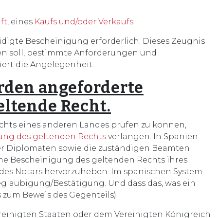
ft
, eines
Kaufs und/oder Verkaufs
idigte Bescheinigung erforderlich. Dieses Zeugnis
en soll, bestimmte Anforderungen und
siert die Angelegenheit.
rden angeforderte
eltende Recht.
chts eines anderen Landes prüfen zu können,
ung des geltenden Rechts
verlangen. In Spanien
er Diplomaten sowie die zuständigen Beamten
ine Bescheinigung des geltenden Rechts ihres
ur des Notars hervorzuheben. Im spanischen System
Beglaubigung/Bestätigung. Und dass das, was ein
s zum Beweis des Gegenteils).
reinigten Staaten oder dem Vereinigten Königreich