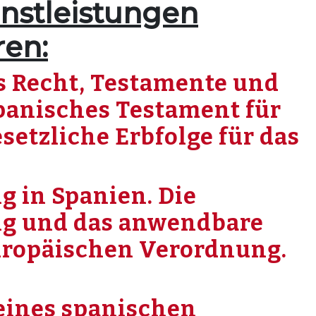
enstleistungen
ren:
 Recht, Testamente und
Spanisches Testament für
setzliche Erbfolge für das
g in Spanien. Die
ng und das anwendbare
uropäischen Verordnung.
eines spanischen