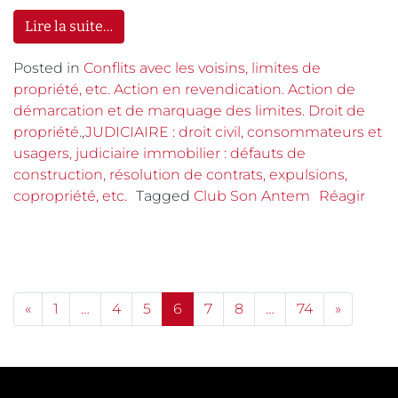
Lire la suite…
Posted in
Conflits avec les voisins, limites de
propriété, etc. Action en revendication. Action de
démarcation et de marquage des limites. Droit de
propriété.
,
JUDICIAIRE : droit civil, consommateurs et
usagers, judiciaire immobilier : défauts de
construction, résolution de contrats, expulsions,
copropriété, etc.
Tagged
Club Son Antem
Réagir
Posts navigation
«
1
…
4
5
6
7
8
…
74
»