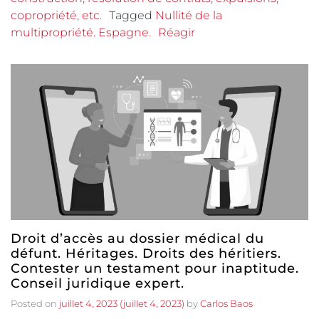
copropriété, etc.
Tagged
Nullité de la
multipropriété. Espagne.
Réagir
Droit d’accès au dossier médical du
défunt. Héritages. Droits des héritiers.
Contester un testament pour inaptitude.
Conseil juridique expert.
Posted on
juillet 4, 2023
(juillet 4, 2023)
by
Carlos Baos