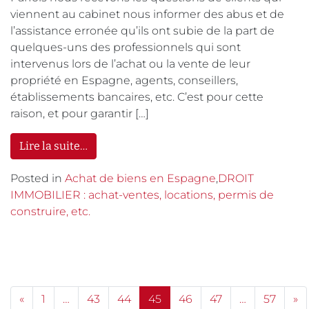
viennent au cabinet nous informer des abus et de
l’assistance erronée qu’ils ont subie de la part de
quelques-uns des professionnels qui sont
intervenus lors de l’achat ou la vente de leur
propriété en Espagne, agents, conseillers,
établissements bancaires, etc. C’est pour cette
raison, et pour garantir […]
Lire la suite…
Posted in
Achat de biens en Espagne
,
DROIT
IMMOBILIER : achat-ventes, locations, permis de
construire, etc.
Posts navigation
«
1
…
43
44
45
46
47
…
57
»