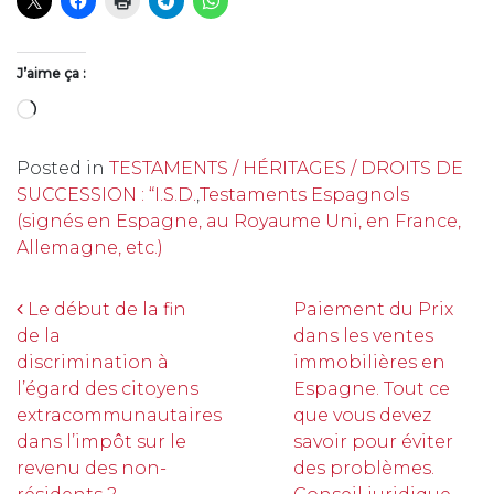
J’aime ça :
Chargement…
Posted in
TESTAMENTS / HÉRITAGES / DROITS DE
SUCCESSION : “I.S.D.
,
Testaments Espagnols
(signés en Espagne, au Royaume Uni, en France,
Allemagne, etc.)
Navigation
Le début de la fin
Paiement du Prix
de la
dans les ventes
discrimination à
immobilières en
l’égard des citoyens
Espagne. Tout ce
extracommunautaires
que vous devez
dans l’impôt sur le
savoir pour éviter
revenu des non-
des problèmes.