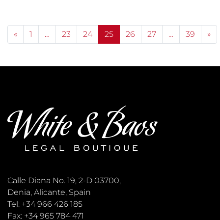
Posts navigation
«
1
…
23
24
25
26
27
…
39
»
Calle Diana No. 19, 2-D 03700,
Denia, Alicante, Spain
Tel: +34 966 426 185
Fax: +34 965 784 471