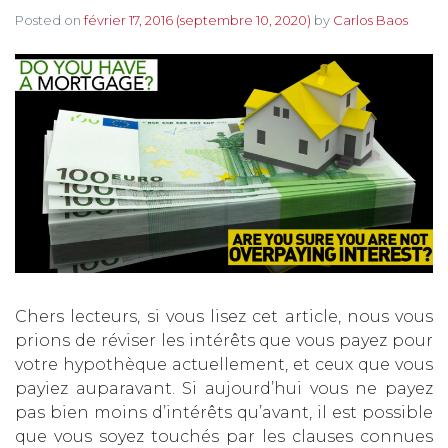
Posted on
février 17, 2016
(septembre 10, 2020)
by
Carlos Baos
Chers lecteurs, si vous lisez cet article, nous vous
prions de réviser les intérêts que vous payez pour
votre hypothèque actuellement, et ceux que vous
payiez auparavant. Si aujourd’hui vous ne payez
pas bien moins d’intérêts qu’avant, il est possible
que vous soyez touchés par les clauses connues