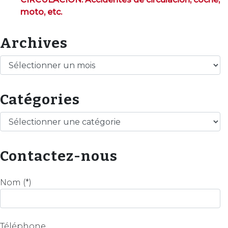
moto, etc.
Archives
Archives
Catégories
Catégories
Contactez-nous
Nom (*)
Téléphone