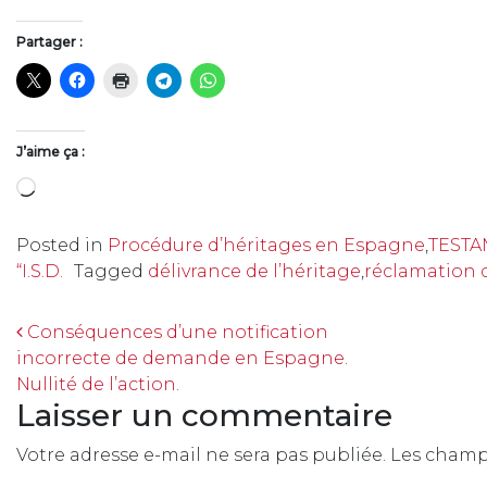
Partager :
J’aime ça :
Chargement…
Posted in
Procédure d’héritages en Espagne
,
TESTA
“I.S.D.
Tagged
délivrance de l’héritage
,
réclamation d
Navigation
Conséquences d’une notification
incorrecte de demande en Espagne.
Nullité de l’action.
Laisser un commentaire
Votre adresse e-mail ne sera pas publiée.
Les champs