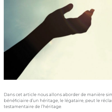
Dans cet article nous allons aborder de manière si
bénéficiaire d’un héritage, le légataire, peut le réc
testamentaire de l’héritage.