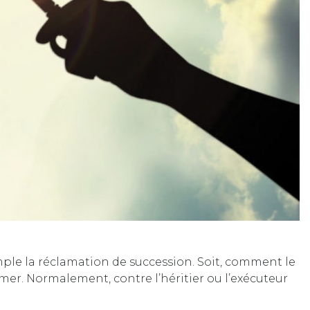
mple la réclamation de succession. Soit, comment le
lamer. Normalement, contre l’héritier ou l’exécuteur