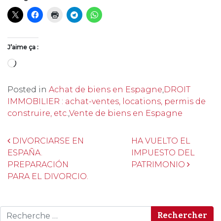
J’aime ça :
Chargement…
Posted in
Achat de biens en Espagne
,
DROIT
IMMOBILIER : achat-ventes, locations, permis de
construire, etc.
,
Vente de biens en Espagne
Navigation
DIVORCIARSE EN
HA VUELTO EL
ESPAÑA.
IMPUESTO DEL
PREPARACIÓN
PATRIMONIO
PARA EL DIVORCIO.
Rechercher