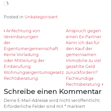
Wird geladen …
Posted in
Unkategorisiert
Beitrags-Navigation
Anfechtung von
Anspruch gegen
Vereinbarungen
einen Ex-Partner:
der
Kann ich das für
Eigentümergemeinschaft.
den Kauf der
Keine Vorladung
gemeinsamen
oder Mitteilung der
Immobilie zu viel
Einberufung.
gezahlte Geld
Wohnungseigentumsgesetz.
zurückfordern?
Rechtsberatung.
Fachkundige
Rechtsberatung.
Schreibe einen Kommentar
Deine E-Mail-Adresse wird nicht veröffentlicht.
Erforderliche Felder sind mit
*
markiert