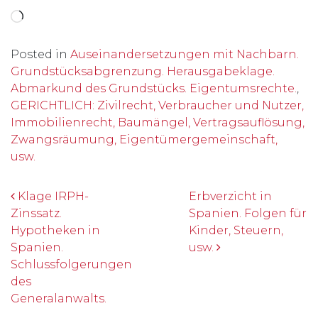
Wird geladen …
Posted in
Auseinandersetzungen mit Nachbarn.
Grundstücksabgrenzung. Herausgabeklage.
Abmarkund des Grundstücks. Eigentumsrechte.
,
GERICHTLICH: Zivilrecht, Verbraucher und Nutzer,
Immobilienrecht, Baumängel, Vertragsauflösung,
Zwangsräumung, Eigentümergemeinschaft,
usw.
Beitrags-Navigation
Klage IRPH-
Erbverzicht in
Zinssatz.
Spanien. Folgen für
Hypotheken in
Kinder, Steuern,
Spanien.
usw.
Schlussfolgerungen
des
Generalanwalts.