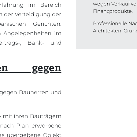
wegen Verkauf vo
rfahrung im Bereich
Finanzprodukte.
n der Verteidigung der
nischen Gerichten.
Professionelle Nac
Architekten. Gru
in Angelegenheiten im
rtrags-, Bank- und
gen gegen
en gegen Bauherren und
 mit ihren Bauträgern
s nach Plan erworbene
as übergebene Objekt