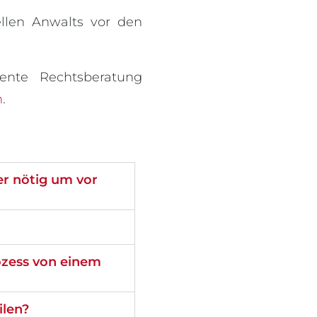
llen Anwalts vor den
nte Rechtsberatung
n
.
r nötig um vor
ozess von einem
ilen?