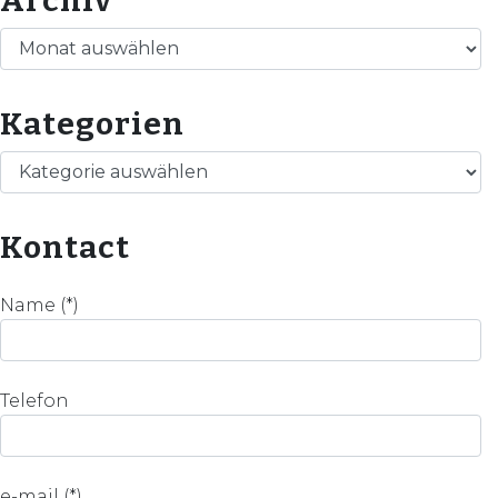
Archiv
Archiv
Kategorien
Kategorien
Kontact
Name (*)
Telefon
e-mail (*)