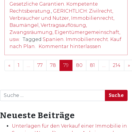
Gesetzliche Garantien. Kompetente
Rechtsberatung.
,
GERICHTLICH: Zivilrecht,
Verbraucher und Nutzer, Immobilienrecht,
Baumängel, Vertragsauflösung,
Zwangsräumung, Eigentümergemeinschaft,
usw.
Tagged
Spanien. Immobilienrecht. Kauf
nach Plan.
Kommentar hinterlassen
Posts navigation
«
1
…
77
78
79
80
81
…
214
»
Suche
Neueste Beiträge
Unterlagen für den Verkauf einer Immobilie in