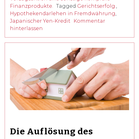
Finanzprodukte.
Tagged
Gerichtserfolg.
,
Hypothekendarlehen in Fremdwährung
,
Japanischer Yen-Kredit
Kommentar
hinterlassen
Die Auflösung des