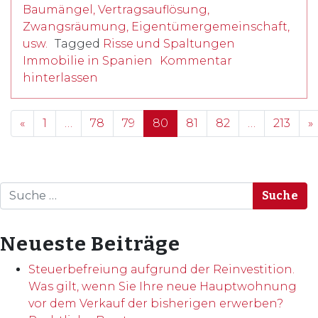
Baumängel, Vertragsauflösung,
Zwangsräumung, Eigentümergemeinschaft,
usw.
Tagged
Risse und Spaltungen
Immobilie in Spanien
Kommentar
hinterlassen
Posts navigation
«
1
…
78
79
80
81
82
…
213
»
Suche
Neueste Beiträge
Steuerbefreiung aufgrund der Reinvestition.
Was gilt, wenn Sie Ihre neue Hauptwohnung
vor dem Verkauf der bisherigen erwerben?