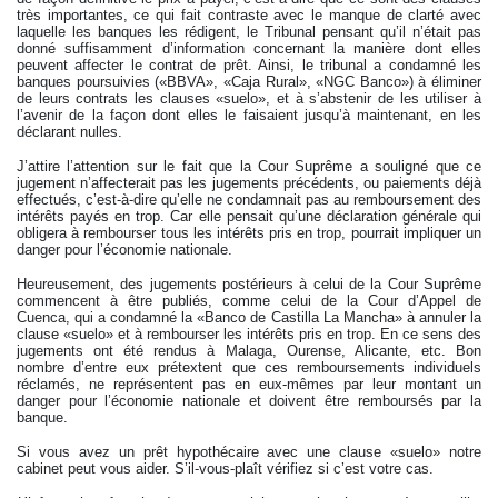
très importantes, ce qui fait contraste avec le manque de clarté avec
laquelle les banques les rédigent, le Tribunal pensant qu’il n’était pas
donné suffisamment d’information concernant la manière dont elles
peuvent affecter le contrat de prêt. Ainsi, le tribunal a condamné les
banques poursuivies («BBVA», «Caja Rural», «NGC Banco») à éliminer
de leurs contrats les clauses «suelo», et à s’abstenir de les utiliser à
l’avenir de la façon dont elles le faisaient jusqu’à maintenant, en les
déclarant nulles.
J’attire l’attention sur le fait que la Cour Suprême a souligné que ce
jugement n’affecterait pas les jugements précédents, ou paiements déjà
effectués, c’est-à-dire qu’elle ne condamnait pas au remboursement des
intérêts payés en trop. Car elle pensait qu’une déclaration générale qui
obligera à rembourser tous les intérêts pris en trop, pourrait impliquer un
danger pour l’économie nationale.
Heureusement, des jugements postérieurs à celui de la Cour Suprême
commencent à être publiés, comme celui de la Cour d’Appel de
Cuenca, qui a condamné la «Banco de Castilla La Mancha» à annuler la
clause «suelo» et à rembourser les intérêts pris en trop. En ce sens des
jugements ont été rendus à Malaga, Ourense, Alicante, etc. Bon
nombre d’entre eux prétextent que ces remboursements individuels
réclamés, ne représentent pas en eux-mêmes par leur montant un
danger pour l’économie nationale et doivent être remboursés par la
banque.
Si vous avez un prêt hypothécaire avec une clause «suelo» notre
cabinet peut vous aider. S’il-vous-plaît vérifiez si c’est votre cas.