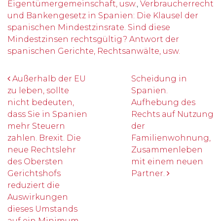
Eigentümergemeinschaft, usw.
,
Verbraucherrecht
und Bankengesetz in Spanien: Die Klausel der
spanischen Mindestzinsrate. Sind diese
Mindestzinsen rechtsgültig? Antwort der
spanischen Gerichte, Rechtsanwälte, usw.
Beitrags-Navigation
Außerhalb der EU
Scheidung in
zu leben, sollte
Spanien.
nicht bedeuten,
Aufhebung des
dass Sie in Spanien
Rechts auf Nutzung
mehr Steuern
der
zahlen. Brexit. Die
Familienwohnung,
neue Rechtslehr
Zusammenleben
des Obersten
mit einem neuen
Gerichtshofs
Partner.
reduziert die
Auswirkungen
dieses Umstands
auf ein Minimum.