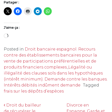
Partager :
J’aime ça :
Chargement…
Posted in
Droit bancaire espagnol. Recours
contre des établissements bancaires pour la
vente de participations préférentielles et de
produits financiers complexes.
,
Légalité ou
illégalité des clauses sols dans les hypothèques
(intérêt minimum). Demande contre les banques.
Intérêts débités indûment demande
Tagged
frais sur les dépôts d’espèces
Navigation
Droit du bailleur
Divorce en
de récupérer le
Espagne. Garde et