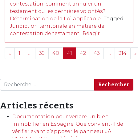
contestation, comment annuler un
testament ou les dernières volontés?
Détermination de la Loi applicable
Tagged
Juridiction territoriale en matière de
contestation de testament
Réagir
Posts navigation
«
1
…
39
40
41
42
43
…
214
»
Rechercher
Articles récents
Documentation pour vendre un bien
immobilier en Espagne. Que convient-il de
vérifier avant d’apposer le panneau « À