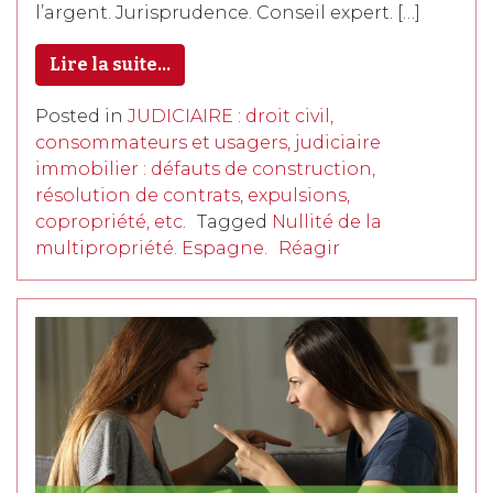
l’argent. Jurisprudence. Conseil expert. […]
Lire la suite…
Posted in
JUDICIAIRE : droit civil,
consommateurs et usagers, judiciaire
immobilier : défauts de construction,
résolution de contrats, expulsions,
copropriété, etc.
Tagged
Nullité de la
multipropriété. Espagne.
Réagir