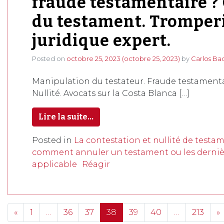
fraude testamentaire ? 
du testament. Tromperie
juridique expert.
Posted on
octobre 25, 2023
(octobre 25, 2023)
by
Carlos Ba
Manipulation du testateur. Fraude testamenta
Nullité. Avocats sur la Costa Blanca […]
Lire la suite…
Posted in
La contestation et nullité de testa
comment annuler un testament ou les dernièr
applicable
Réagir
Posts navigation
«
1
…
36
37
38
39
40
…
213
»