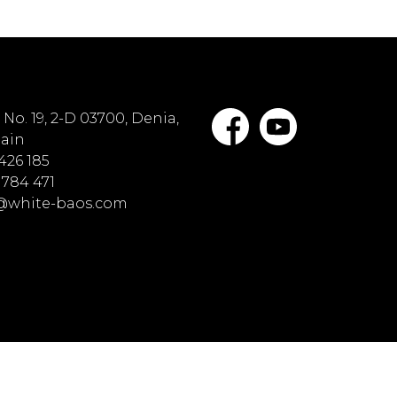
No. 19, 2-D 03700, Denia,
pain
 426 185
 784 471
o@white-baos.com