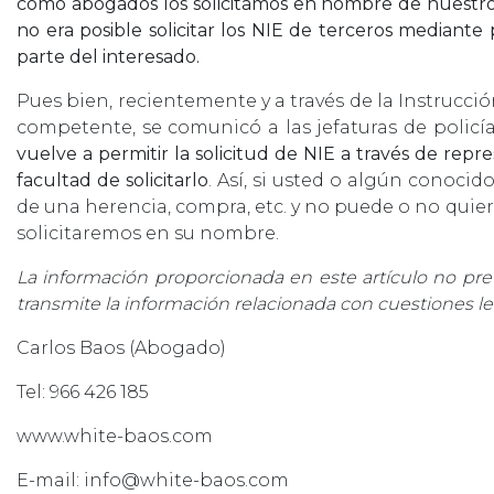
como abogados los solicitamos en nombre de nuestros 
no era posible solicitar los NIE de terceros mediant
parte del interesado.
Pues bien, recientemente y a través de la Instrucción
competente, se comunicó a las jefaturas de policía
vuelve a permitir la solicitud de NIE a través de rep
facultad de solicitarlo
. Así, si usted o algún conocid
de una herencia, compra, etc. y no puede o no quie
solicitaremos en su nombre.
La información proporcionada en este artículo no pr
transmite la información relacionada con cuestiones le
Carlos Baos (Abogado)
Tel: 966 426 185
www.white-baos.com
E-mail: info@white-baos.com