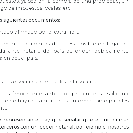
puestos, ya sea en la compra de una propiedad, un
go de impuestos locales, etc.
los siguientes documentos:
tado y firmado por el extranjero.
cumento de identidad, etc. Es posible en lugar de
mada ante notario del país de origen debidamente
a en aquel país.
es o sociales que justifican la solicitud.
, es importante antes de presentar la solicitud
que no hay un cambio en la información o papeles
nte.
ante representante: hay que señalar que en un primer
erceros con un poder notarial, por ejemplo: nosotros