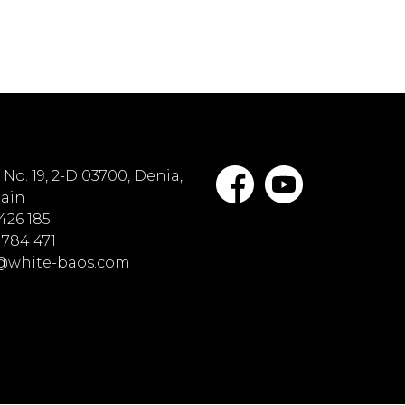
No. 19, 2-D 03700, Denia,
pain
 426 185
 784 471
o@white-baos.com