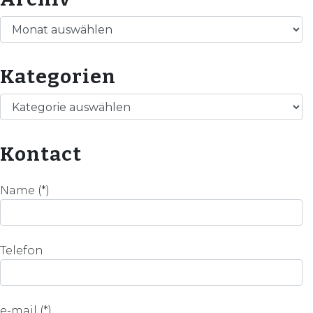
Archiv
Kategorien
Kategorien
Kontact
Name (*)
Telefon
e-mail (*)