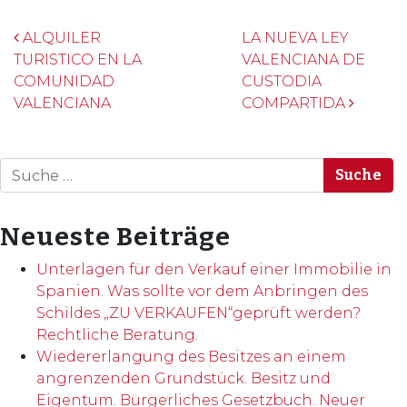
Beitrags-Navigation
ALQUILER
LA NUEVA LEY
TURISTICO EN LA
VALENCIANA DE
COMUNIDAD
CUSTODIA
VALENCIANA
COMPARTIDA
Suche
Neueste Beiträge
Unterlagen für den Verkauf einer Immobilie in
Spanien. Was sollte vor dem Anbringen des
Schildes „ZU VERKAUFEN“geprüft werden?
Rechtliche Beratung.
Wiedererlangung des Besitzes an einem
angrenzenden Grundstück. Besitz und
Eigentum. Bürgerliches Gesetzbuch. Neuer