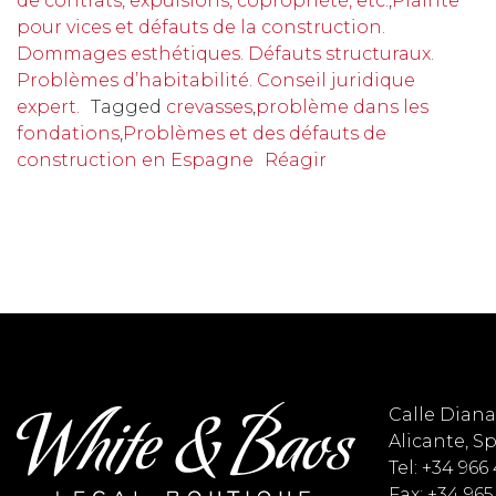
de contrats, expulsions, copropriété, etc.
,
Plainte
pour vices et défauts de la construction.
Dommages esthétiques. Défauts structuraux.
Problèmes d’habitabilité. Conseil juridique
expert.
Tagged
crevasses
,
problème dans les
fondations
,
Problèmes et des défauts de
construction en Espagne
Réagir
Calle Diana 
Alicante, S
Tel: +34 966
Fax: +34 965