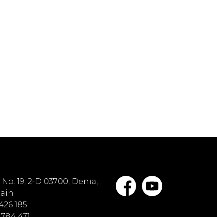
No. 19, 2-D 03700, Denia,
pain
 426 185
 784 471