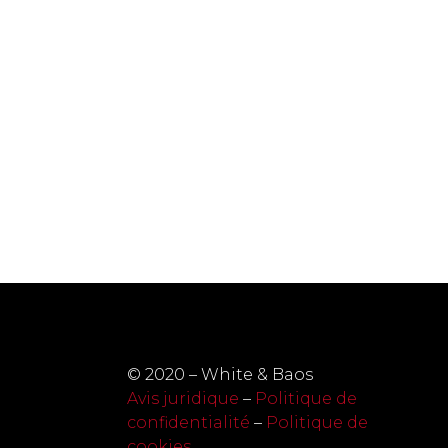
© 2020 – White & Baos
Avis juridique
–
Politique de
confidentialité
–
Politique de
cookies