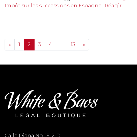
Impôt sur les successions en Espagne
Réagir
Posts navigation
«
1
2
3
4
…
13
»
Calle Diana No. 19, 2-D