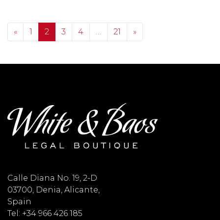
Posts navigation
«
1
2
3
4
…
21
»
Calle Diana No. 19, 2-D
03700, Denia, Alicante,
Spain
Tel: +34 966 426 185