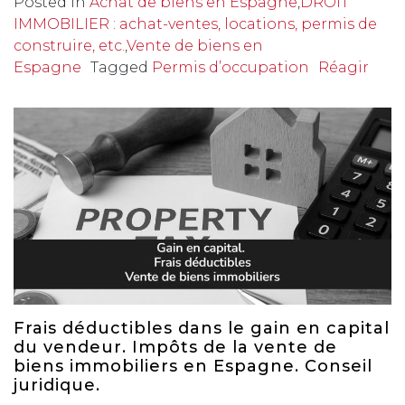
Posted in
Achat de biens en Espagne
,
DROIT
IMMOBILIER : achat-ventes, locations, permis de
construire, etc.
,
Vente de biens en
Espagne
Tagged
Permis d’occupation
Réagir
Frais déductibles dans le gain en capital
du vendeur. Impôts de la vente de
biens immobiliers en Espagne. Conseil
juridique.