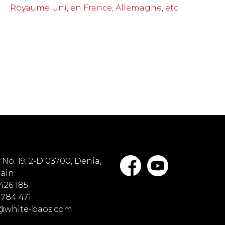
Royaume Uni, en France, Allemagne, etc.
No. 19, 2-D 03700, Denia,
pain
 426 185
 784 471
o@white-baos.com