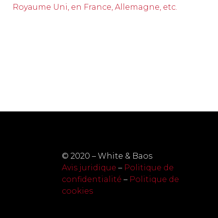
Royaume Uni, en France, Allemagne, etc.
© 2020 – White & Baos
Avis juridique
–
Politique de
confidentialité
–
Politique de
cookies