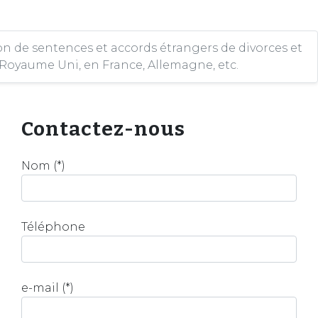
ion de sentences et accords étrangers de divorces et
Royaume Uni, en France, Allemagne, etc.
Contactez-nous
Nom (*)
Téléphone
e-mail (*)