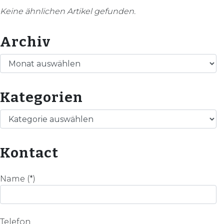
Keine ähnlichen Artikel gefunden.
Archiv
Archiv
Kategorien
Kategorien
Kontact
Name (*)
Telefon