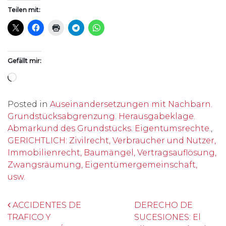
Teilen mit:
Gefällt mir:
Wird geladen …
Posted in
Auseinandersetzungen mit Nachbarn.
Grundstücksabgrenzung. Herausgabeklage.
Abmarkund des Grundstücks. Eigentumsrechte.
,
GERICHTLICH: Zivilrecht, Verbraucher und Nutzer,
Immobilienrecht, Baumängel, Vertragsauflösung,
Zwangsräumung, Eigentümergemeinschaft,
usw.
Beitrags-Navigation
ACCIDENTES DE
DERECHO DE
TRAFICO Y
SUCESIONES: El