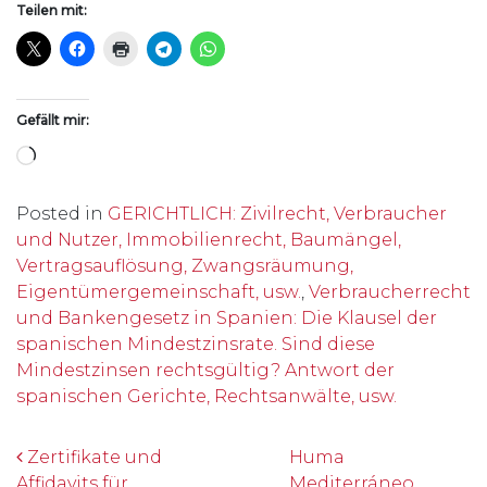
Teilen mit:
Gefällt mir:
Wird geladen …
Posted in
GERICHTLICH: Zivilrecht, Verbraucher
und Nutzer, Immobilienrecht, Baumängel,
Vertragsauflösung, Zwangsräumung,
Eigentümergemeinschaft, usw.
,
Verbraucherrecht
und Bankengesetz in Spanien: Die Klausel der
spanischen Mindestzinsrate. Sind diese
Mindestzinsen rechtsgültig? Antwort der
spanischen Gerichte, Rechtsanwälte, usw.
Beitrags-Navigation
Zertifikate und
Huma
Affidavits für
Mediterráneo