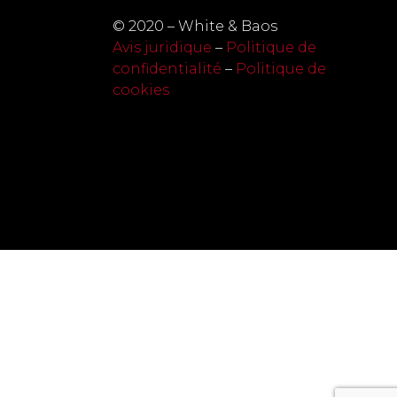
© 2020 – White & Baos
Avis juridique
–
Politique de
confidentialité
–
Politique de
cookies