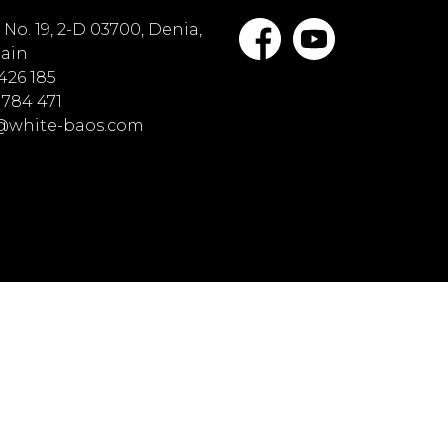
No. 19, 2-D 03700, Denia,
pain
 426 185
 784 471
o@white-baos.com