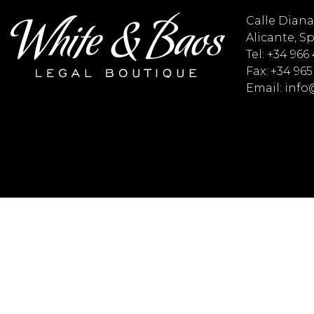
Calle Diana 
Alicante, S
Tel: +34 966
Fax: +34 965
Email: inf