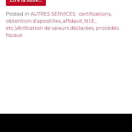
Lire la suite…
Posted in
AUTRES SERVICES : certifications,
obtention d’apostilles, affidavit, N.I.E.,
etc.
,
Vérification de valeurs déclarées, procédés
fiscaux