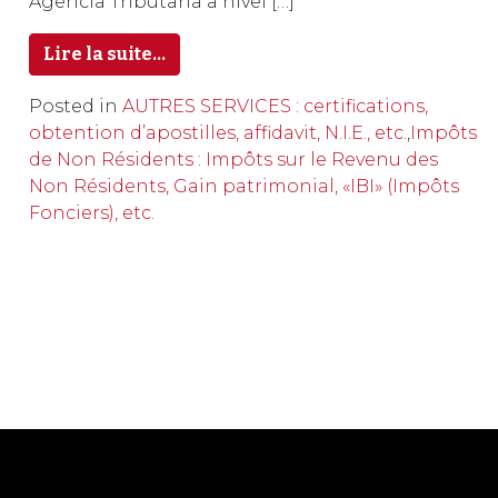
Agencia Tributaria a nivel […]
Lire la suite…
Posted in
AUTRES SERVICES : certifications,
obtention d’apostilles, affidavit, N.I.E., etc.
,
Impôts
de Non Résidents : Impôts sur le Revenu des
Non Résidents, Gain patrimonial, «IBI» (Impôts
Fonciers), etc.