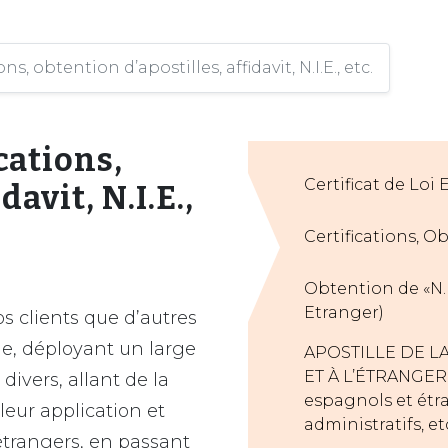
, obtention d’apostilles, affidavit, N.I.E., etc.
cations,
Certificat de Loi
avit, N.I.E.,
Certifications, Ob
Obtention de «N.I
Etranger)
s clients que d’autres
ne, déployant un large
APOSTILLE DE L
ET À L’ÉTRANGER
divers, allant de la
espagnols et étran
 leur application et
administratifs, et
 étrangers, en passant