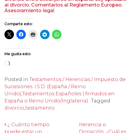
al divorcio. Comentarios al Reglamento Europeo.
Asesoramiento legal
Comparte esto:
Me gusta esto:
Cargando...
Posted in
Testamentos / Herencias / Impuesto de
Sucesiones: I.S.D. (España / Reino
Unido)
,
Testamentos Españoles ( firmados en
España o Reino Unido/Inglaterra)
Tagged
divorcio
,
testamento
Post navigation
¿ Cuánto tiempo
Herencia o
puede estar un
Donación. ¿Cuál es