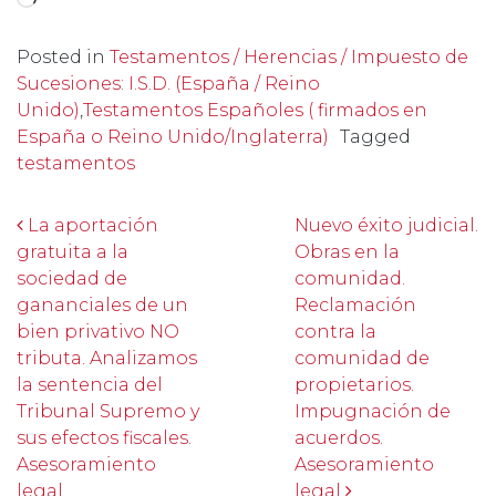
Posted in
Testamentos / Herencias / Impuesto de
Sucesiones: I.S.D. (España / Reino
Unido)
,
Testamentos Españoles ( firmados en
España o Reino Unido/Inglaterra)
Tagged
testamentos
Post navigation
La aportación
Nuevo éxito judicial.
gratuita a la
Obras en la
sociedad de
comunidad.
gananciales de un
Reclamación
bien privativo NO
contra la
tributa. Analizamos
comunidad de
la sentencia del
propietarios.
Tribunal Supremo y
Impugnación de
sus efectos fiscales.
acuerdos.
Asesoramiento
Asesoramiento
legal
legal