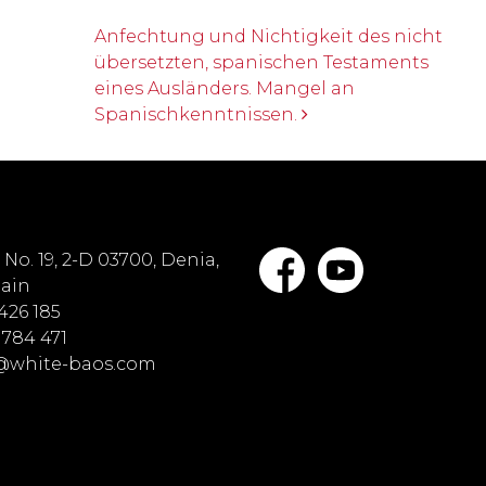
Anfechtung und Nichtigkeit des nicht
übersetzten, spanischen Testaments
eines Ausländers. Mangel an
Spanischkenntnissen.
No. 19, 2-D 03700, Denia,
pain
 426 185
 784 471
o@white-baos.com