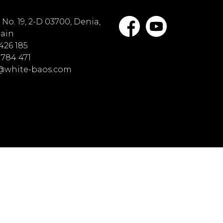
No. 19, 2-D 03700, Denia,
pain
 426 185
 784 471
o@white-baos.com