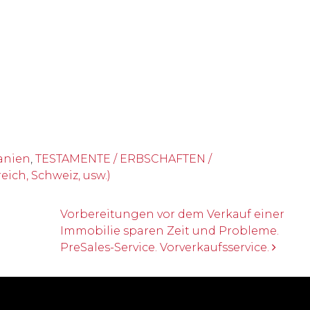
anien
,
TESTAMENTE / ERBSCHAFTEN /
ich, Schweiz, usw.)
Vorbereitungen vor dem Verkauf einer
Immobilie sparen Zeit und Probleme.
PreSales-Service. Vorverkaufsservice.