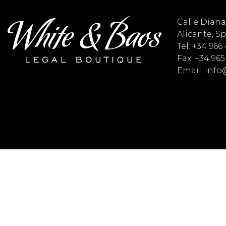
Calle Diana 
Alicante, S
Tel: +34 966
Fax: +34 965
Email: inf