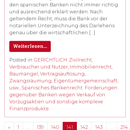
den spanischen Banken nicht immer richtig
und ausreichend erklärt werden. Nach
geltendem Recht, muss die Bank vor der
notariellen Unterzeichnung des Darlehens
genau über die wirtschaftlichen […]
Weiterlesen…
Posted in
GERICHTLICH: Zivilrecht,
Verbraucher und Nutzer, Immobilienrecht,
Baumängel, Vertragsauflösung,
Zwangsräumung, Eigentümergemeinschaft,
usw.
,
Spanisches Bankenrecht. Forderungen
gegenüber Banken wegen Verkauf von
Vorzugsaktien und sonstige komplexe
Finanzprodukte.
Posts navigation
«
1
…
139
140
141
142
143
…
214