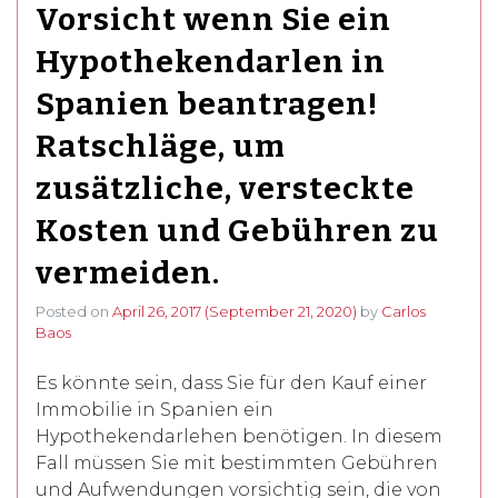
Vorsicht wenn Sie ein
Hypothekendarlen in
Spanien beantragen!
Ratschläge, um
zusätzliche, versteckte
Kosten und Gebühren zu
vermeiden.
Posted on
April 26, 2017
(September 21, 2020)
by
Carlos
Baos
Es könnte sein, dass Sie für den Kauf einer
Immobilie in Spanien ein
Hypothekendarlehen benötigen. In diesem
Fall müssen Sie mit bestimmten Gebühren
und Aufwendungen vorsichtig sein, die von