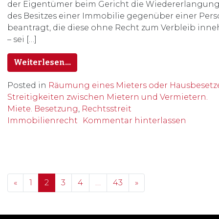
der Eigentümer beim Gericht die Wiedererlangun
des Besitzes einer Immobilie gegenüber einer Per
beantragt, die diese ohne Recht zum Verbleib inne
– sei […]
Weiterlesen…
Posted in
Räumung eines Mieters oder Hausbesetze
Streitigkeiten zwischen Mietern und Vermietern.
Miete. Besetzung
,
Rechtsstreit
Immobilienrecht
Kommentar hinterlassen
Posts navigation
«
1
2
3
4
…
43
»