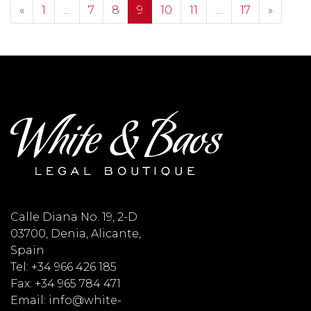
Posts navigation
«
1
…
7
8
9
10
11
…
17
»
Calle Diana No. 19, 2-D
03700, Denia, Alicante,
Spain
Tel: +34 966 426 185
Fax: +34 965 784 471
Email: info@white-