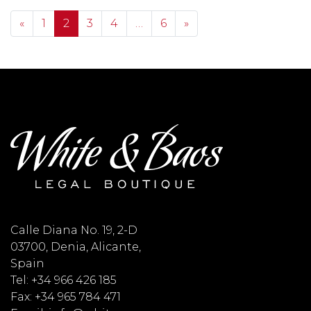
Posts navigation
«
1
2
3
4
…
6
»
Calle Diana No. 19, 2-D
03700, Denia, Alicante,
Spain
Tel: +34 966 426 185
Fax: +34 965 784 471