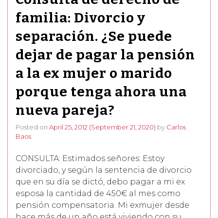
familia: Divorcio y
separación. ¿Se puede
dejar de pagar la pensión
a la ex mujer o marido
porque tenga ahora una
nueva pareja?
Posted on
April 25, 2012
(September 21, 2020)
by
Carlos
Baos
CONSULTA: Estimados señores: Estoy
divorciado, y según la sentencia de divorcio
que en su día se dictó, debo pagar a mi ex
esposa la cantidad de 450€ al mes como
pensión compensatoria. Mi exmujer desde
hace más de un año está viviendo con su