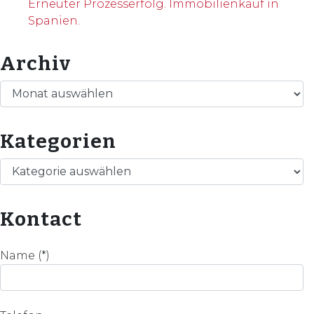
Erneuter Prozesserfolg. Immobilienkauf in
Spanien.
Archiv
Archiv
Kategorien
Kategorien
Kontact
Name (*)