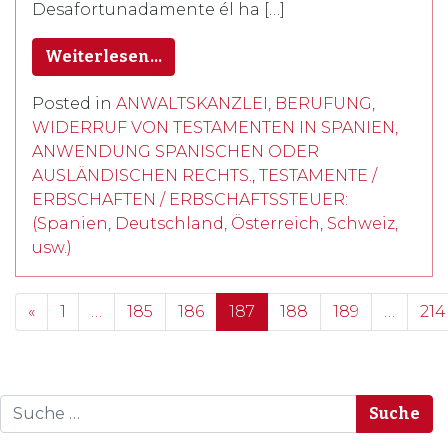
Desafortunadamente él ha […]
Weiterlesen…
Posted in
ANWALTSKANZLEI, BERUFUNG,
WIDERRUF VON TESTAMENTEN IN SPANIEN,
ANWENDUNG SPANISCHEN ODER
AUSLÄNDISCHEN RECHTS.
,
TESTAMENTE /
ERBSCHAFTEN / ERBSCHAFTSSTEUER:
(Spanien, Deutschland, Österreich, Schweiz,
usw.)
Posts navigation
«
1
…
185
186
187
188
189
…
214
Suche