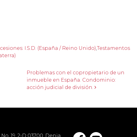
esiones: I.S.D. (España / Reino Unido)
,
Testamentos
aterra)
Problemas con el copropietario de un
inmueble en España. Condominio:
acción judicial de división.
No. 19, 2-D 03700, Denia,