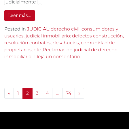
judicialmente […]
Leer más…
Posted in
JUDICIAL: derecho civil, consumidores y
usuarios, judicial inmobiliario: defectos construcción,
resolución contratos, desahucios, comunidad de
propietarios, etc.
,
Reclamación judicial de derecho
inmobiliario
Deja un comentario
Posts navigation
«
1
2
3
4
…
74
»